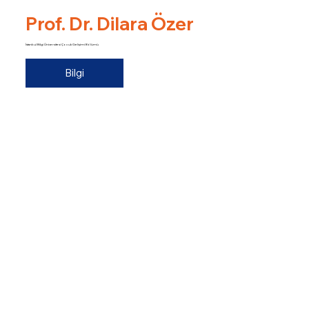
Prof. Dr. Dilara Özer
İstanbul Bilgi Üniversitesi Çocuk Gelişimi Bölümü
Bilgi