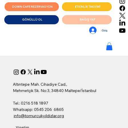
DOWN CAFE REZERVASYON
ETKİNLİK TAKVİMİ
GÖNÜLLÜ OL
BAĞIŞ YAP
Giriş
Altıntepe Mah. Cihadiye Cad.,
Mehmetçik Sk. No:3, 34840 Maltepe/İstanbul
Tel.: 0216 518 1897
Whatsapp: 0545 206 6865
info@tomurcukyildizlar.org
Yönetim