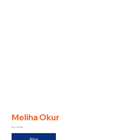
Meliha Okur
Ekonomist Yazar
Bilgi