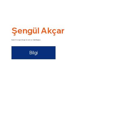
Şengül Akçar
Kadın Emeğini Değerlendirme Vakfı Başkanı
Bilgi