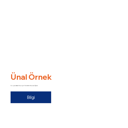
Ünal Örnek
Cooperative Europe Yönetim Kurulu Üyesi
Bilgi