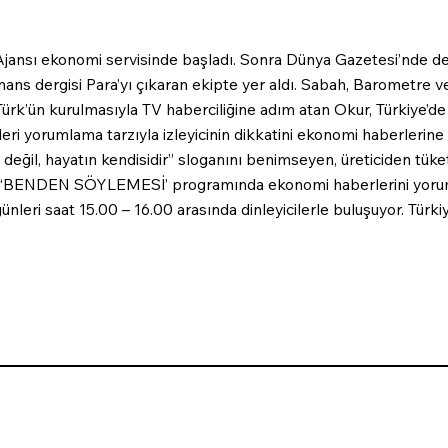
Ajansı ekonomi servisinde başladı. Sonra Dünya Gazetesi’nde de
finans dergisi Para’yı çıkaran ekipte yer aldı. Sabah, Barometr
Türk’ün kurulmasıyla TV haberciliğine adım atan Okur, Türkiye’d
eri yorumlama tarzıyla izleyicinin dikkatini ekonomi haberlerine 
değil, hayatın kendisidir”
sloganını benimseyen, üreticiden tüke
te ‘BENDEN SÖYLEMESİ’ programında ekonomi haberlerini yoru
leri saat 15.00 – 16.00 arasında dinleyicilerle buluşuyor. Türk