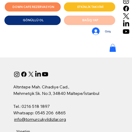
DOWN CAFE REZERVASYON
ETKİNLİK TAKVİMİ
GÖNÜLLÜ OL
BAĞIŞ YAP
Giriş
Altıntepe Mah. Cihadiye Cad.,
Mehmetçik Sk. No:3, 34840 Maltepe/İstanbul
Tel.: 0216 518 1897
Whatsapp: 0545 206 6865
info@tomurcukyildizlar.org
Yönetim