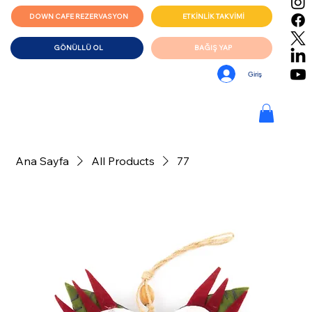
DOWN CAFE REZERVASYON
ETKİNLİK TAKVİMİ
GÖNÜLLÜ OL
BAĞIŞ YAP
Giriş
Ana Sayfa
All Products
77