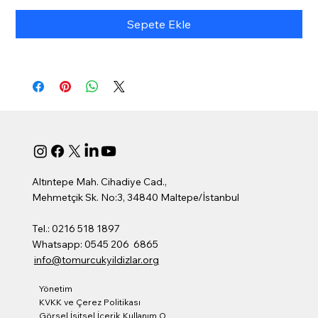
Sepete Ekle
Altıntepe Mah. Cihadiye Cad.,
Mehmetçik Sk. No:3, 34840 Maltepe/İstanbul
Tel.: 0216 518 1897
Whatsapp: 0545 206 6865
info@tomurcukyildizlar.org
Yönetim
KVKK ve Çerez Politikası
Görsel İşitsel İçerik Kullanım Onay Formu