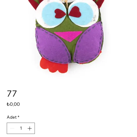
77
Fiyat
₺0,00
Adet
*