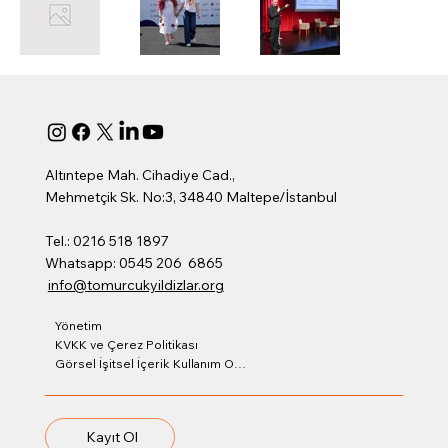
Altıntepe Mah. Cihadiye Cad.,
Mehmetçik Sk. No:3, 34840 Maltepe/İstanbul
Tel.: 0216 518 1897
Whatsapp: 0545 206 6865
info@tomurcukyildizlar.org
Yönetim
KVKK ve Çerez Politikası
Görsel İşitsel İçerik Kullanım Onay Formu
Kayıt Ol