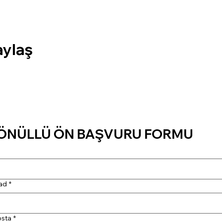
aylaş
ÖNÜLLÜ ÖN BAŞVURU FORMU
ad
*
osta
*