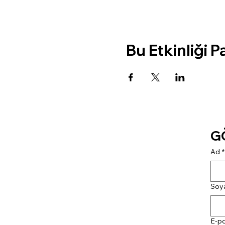
Bu Etkinliği P
G
Ad
*
Soy
E-p