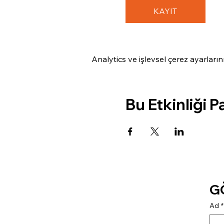
KAYIT
Analytics ve işlevsel çerez ayarları
Bu Etkinliği P
G
Ad
*