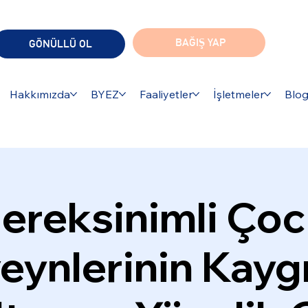
BAĞIŞ YAP
GÖNÜLLÜ OL
Hakkımızda
BYEZ
Faaliyetler
İşletmeler
Blo
ereksinimli Çoc
ynlerinin Kaygı