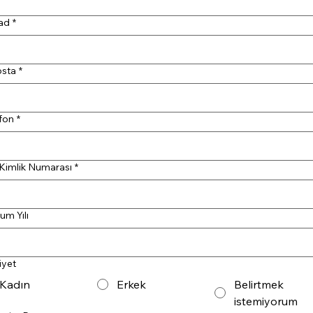
ad
*
osta
*
fon
*
 Kimlik Numarası
*
m Yılı
iyet
Kadın
Erkek
Belirtmek
istemiyorum