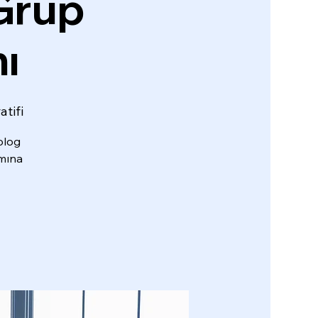
Grup
ı
tifi
olog
amına