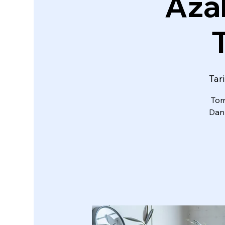
Aza
Tar
Tom
Danı