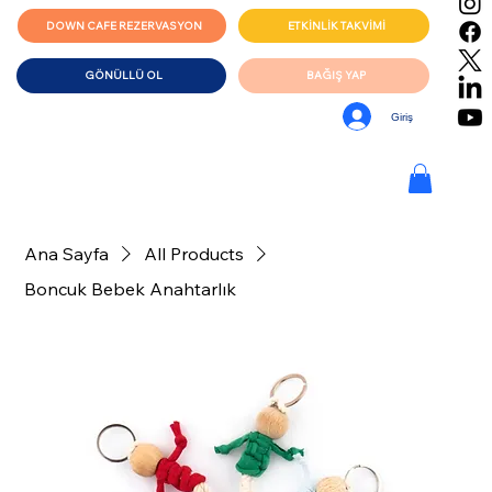
DOWN CAFE REZERVASYON
ETKİNLİK TAKVİMİ
GÖNÜLLÜ OL
BAĞIŞ YAP
Giriş
Ana Sayfa
All Products
Boncuk Bebek Anahtarlık