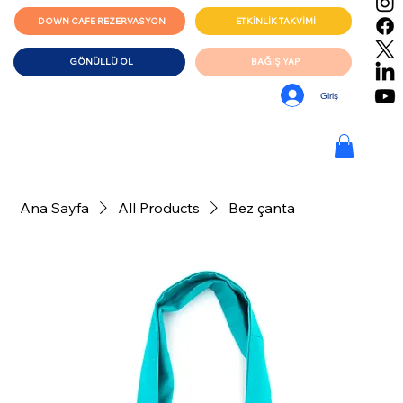
DOWN CAFE REZERVASYON
ETKİNLİK TAKVİMİ
GÖNÜLLÜ OL
BAĞIŞ YAP
Giriş
Ana Sayfa
All Products
Bez çanta