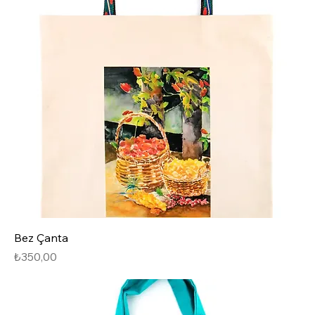
Bez Çanta
Fiyat
₺350,00