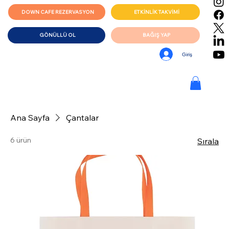
DOWN CAFE REZERVASYON
ETKİNLİK TAKVİMİ
GÖNÜLLÜ OL
BAĞIŞ YAP
Giriş
Ana Sayfa
Çantalar
6 ürün
Sırala