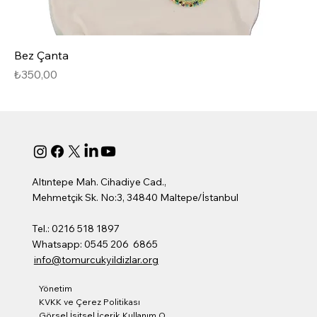
Bez Çanta
Fiyat
₺350,00
Altıntepe Mah. Cihadiye Cad.,
Mehmetçik Sk. No:3, 34840 Maltepe/İstanbul
Tel.: 0216 518 1897
Whatsapp: 0545 206 6865
info@tomurcukyildizlar.org
Yönetim
KVKK ve Çerez Politikası
Görsel İşitsel İçerik Kullanım Onay Formu