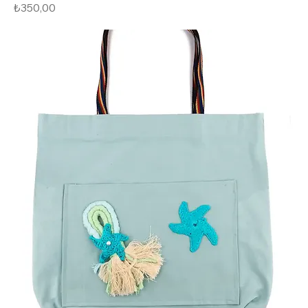
Fiyat
₺350,00