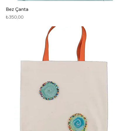
Bez Çanta
Fiyat
₺350,00